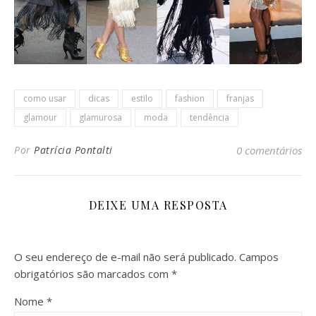
como usar
dicas
estilo
fashion
franjas
glamour
glamurosa
moda
tendência
Por
Patrícia Pontalti
0 comentários
DEIXE UMA RESPOSTA
O seu endereço de e-mail não será publicado.
Campos
obrigatórios são marcados com
*
Nome
*