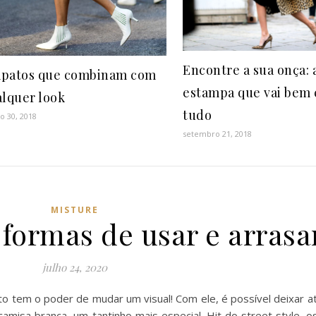
Encontre a sua onça: 
sapatos que combinam com
estampa que vai bem
lquer look
tudo
o 30, 2018
setembro 21, 2018
MISTURE
 formas de usar e arrasa
julho 24, 2020
o tem o poder de mudar um visual! Com ele, é possível deixar 
misa branca, um tantinho mais especial. Hit do street style, o