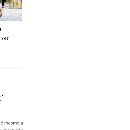
a
 com
r
até mesmo a
s cintos são