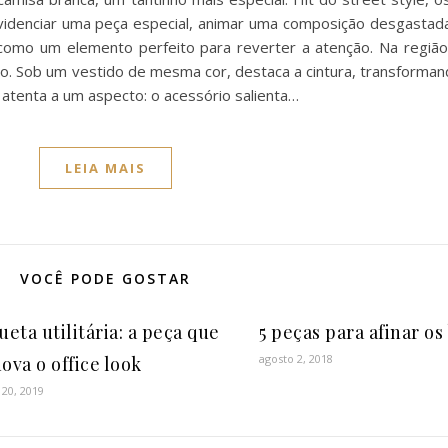
 evidenciar uma peça especial, animar uma composição desgastad
como um elemento perfeito para reverter a atenção. Na região 
ixo. Sob um vestido de mesma cor, destaca a cintura, transforma
 atenta a um aspecto: o acessório salienta…
LEIA MAIS
VOCÊ PODE GOSTAR
ueta utilitária: a peça que
5 peças para afinar os
agosto 2, 2018
ova o office look
20, 2019