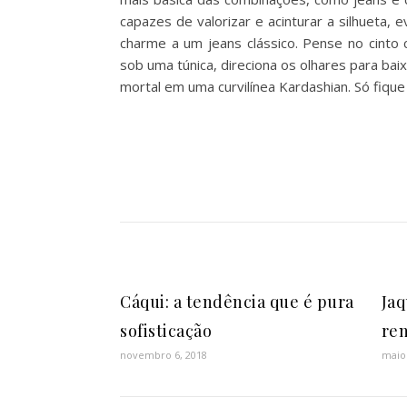
capazes de valorizar e acinturar a silhueta,
charme a um jeans clássico. Pense no cinto 
sob uma túnica, direciona os olhares para ba
mortal em uma curvilínea Kardashian. Só fique
Cáqui: a tendência que é pura
Jaq
sofisticação
ren
novembro 6, 2018
maio 