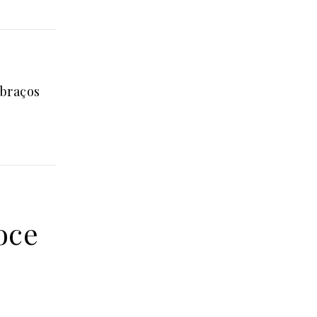
 braços
oce