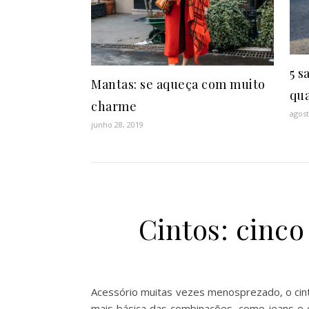
5 
Mantas: se aqueça com muito
qua
charme
agost
junho 28, 2019
Cintos: cinco
Acessório muitas vezes menosprezado, o cint
mais básica das combinações, como jeans e ca