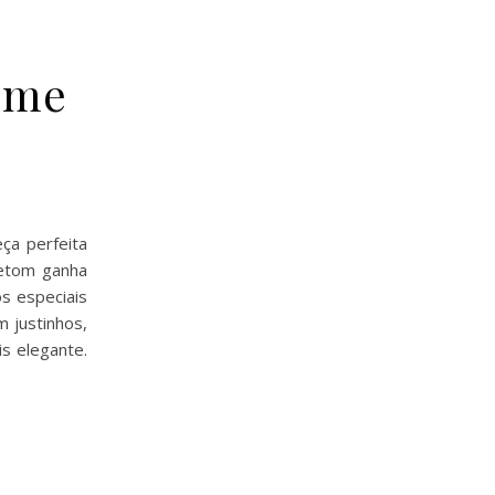
home
ça perfeita
letom ganha
s especiais
 justinhos,
s elegante.