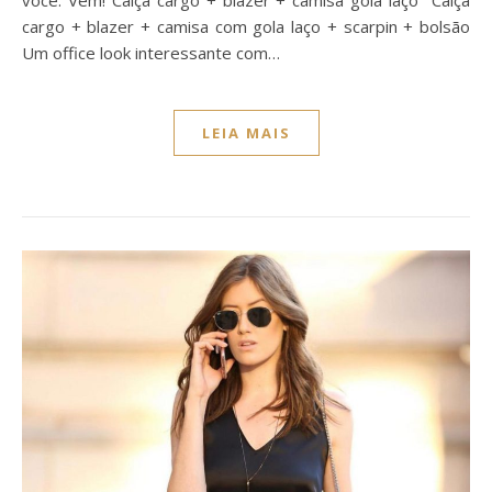
você. Vem! Calça cargo + blazer + camisa gola laço Calça
cargo + blazer + camisa com gola laço + scarpin + bolsão
Um office look interessante com…
LEIA MAIS