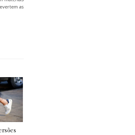
revertem as
ersões