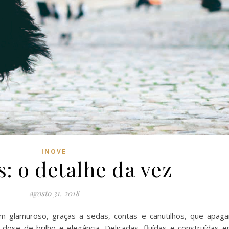
INOVE
s: o detalhe da vez
agosto 31, 2018
m glamuroso, graças a sedas, contas e canutilhos, que apag
dose de brilho e elegância. Delicadas, fluídas e construídas e