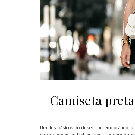
Camiseta preta:
Um dos básicos do closet contemporâneo, a
entre elementos fashionistas, também é per