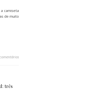
 a camiseta
ças de muito
 comentários
: três