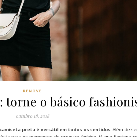
RENOVE
 torne o básico fashioni
outubro 18, 2018
camiseta preta
é versátil em todos os sentidos
. Além de ser
feita para os momentos de preguiça fashion, já que funciona c