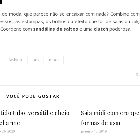
ação de moda, que parece não se encaixar com nada? Combine com
essos, as estampas, os brilhos ou efeito que for de saias ou cal
a. Coordene com
sandálias
de saltos
e uma
clutch
poderosa.
fashion
look
moda
0
VOCÊ PODE GOSTAR
tido tubo: versátil e cheio
Saia mídi com cropped
 charme
formas de usar
 26, 2020
janeiro 10, 2019