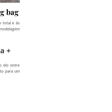
rg bag
o total e às
modelagem
.
a +
 elo entre
ito para um