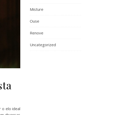
Misture
Ouse
Renove
Uncategorized
sta
 o elo ideal
om diversas