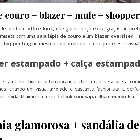
de couro + blazer + mule + shoppe
er de um bom
office look
, que ganha força extra graças ao pret
 camiseta com uma
saia lápis de couro
e um
blazer oversized
– 
a
shopper bag
no mesmo tom finalizam com requinte este visual
zer estampado + calça estampad
– e também muito contemporânea. Use a camiseta preta como
s, criando um visual arrojado e bastante fashionista. É perfe
rcebida. Minimize a força do look
com sapatilha e minibolsa
.
aia glamorosa + sandália de
h