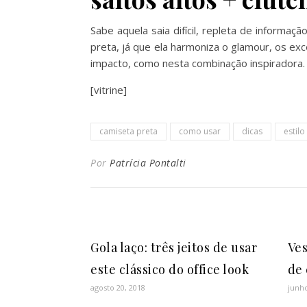
Sabe aquela saia difícil, repleta de inform
preta, já que ela harmoniza o glamour, os exc
impacto, como nesta combinação inspirador
[vitrine]
camiseta preta
como usar
dicas
estilo
Por
Patrícia Pontalti
Gola laço: três jeitos de usar
Ves
este clássico do office look
de
agosto 20, 2018
junho