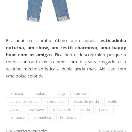
Eis aqui um combo ótimo para aquela
esticadinha
noturna, um show, um restô charmoso, uma happy
hour com as amiga
s. Fica fino e descontraído porque a
renda contrasta muito bem com o jeans rasgado e o
saltinho médio sofistica a dupla ainda mais. Ah! Use com
uma bolsa colorida.
alfaiataria
balada
calça
camisa
camisa de renda
como usar
dicas de moda
estilo
jeans
new wave
office look
renda
rocker
romance
romântica
tendência
Por
Patrícia Pontalti
0 comentários