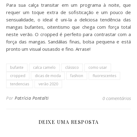
Para sua calça transitar em um programa à noite, que
requer um toque extra de sofisticação e um pouco de
sensualidade, o ideal é uni-la a deliciosa tendência das
mangas bufantes, oitentismo que chega com força total
neste verão. O cropped é perfeito para contrastar com a
força das mangas. Sandálias finas, bolsa pequena e está
pronto um visual ousasdo e fino. Arrase!
bufante
calca camelo
clássico
como usar
cropped
dicas de moda
fashion
fluorescentes
tendencias
verão 2020
Por
Patrícia Pontalti
0 comentários
DEIXE UMA RESPOSTA