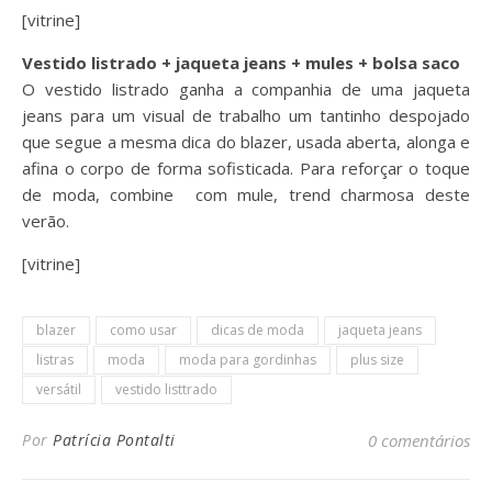
[vitrine]
Vestido listrado + jaqueta jeans + mules + bolsa saco
O vestido listrado ganha a companhia de uma jaqueta
jeans para um visual de trabalho um tantinho despojado
que segue a mesma dica do blazer, usada aberta, alonga e
afina o corpo de forma sofisticada. Para reforçar o toque
de moda, combine com mule, trend charmosa deste
verão.
[vitrine]
blazer
como usar
dicas de moda
jaqueta jeans
listras
moda
moda para gordinhas
plus size
versátil
vestido listtrado
Por
Patrícia Pontalti
0 comentários