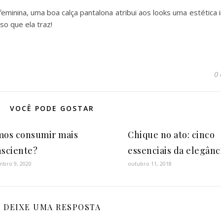
eminina, uma boa calça pantalona atribui aos looks uma estética i
so que ela traz!
0
VOCÊ PODE GOSTAR
mos consumir mais
Chique no ato: cinco
nsciente?
essenciais da elegânc
mbro 9, 2020
outubro 11, 2018
DEIXE UMA RESPOSTA