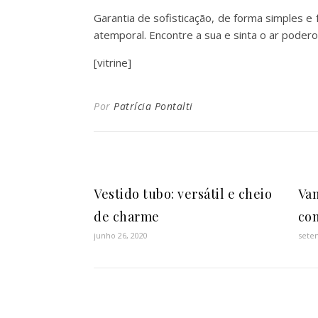
Garantia de sofisticação, de forma simples e f
atemporal. Encontre a sua e sinta o ar podero
[vitrine]
Por
Patrícia Pontalti
Vestido tubo: versátil e cheio
Va
de charme
co
junho 26, 2020
sete