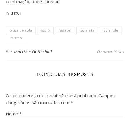
combinação, pode apostar!
[vitrine]
blusa de gola
estilo
fashion
gola alta
gola rolê
inverno
Por
Marciele Gottschalk
0 comentários
DEIXE UMA RESPOSTA
O seu endereço de e-mail não será publicado.
Campos
obrigatórios são marcados com
*
Nome
*