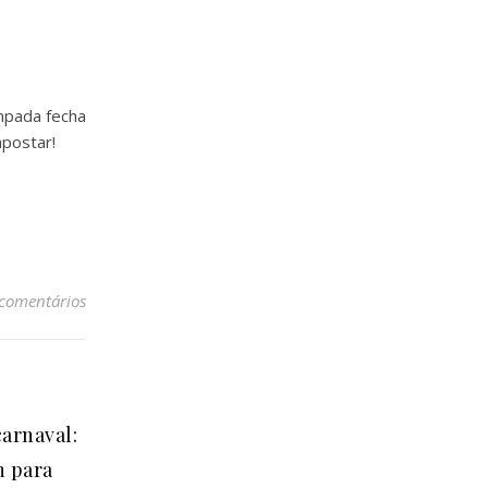
ampada fecha
apostar!
 comentários
carnaval:
n para