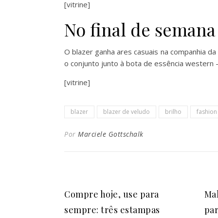
[vitrine]
No final de semana
O blazer ganha ares casuais na companhia da 
o conjunto junto à bota de essência western 
[vitrine]
blazer
blazer de veludo
brilho
fashion
Por
Marciele Gottschalk
Compre hoje, use para
Mal
sempre: três estampas
par