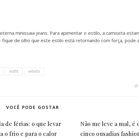
eterna minissaia jeans. Para apimentar o estilo, a camiseta est
– fique de olho que este estilo está retornando com força, pode 
outfit
veludo
0
VOCÊ PODE GOSTAR
a de férias: o que levar
Não me leve a mal, é 
a o frio e para o calor
cinco ousadias fashio