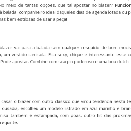
 No meio de tantas opções, que tal apostar no blazer?
Funcio
 à balada, companheiro ideal daqueles dias de agenda lotada ou 
mas bem estilosas de usar a peça!
blazer vai para a balada sem qualquer resquício de bom moc
 um vestido camisola. Fica sexy, chique e interessante esse c
. Pode apostar. Combine com scarpin poderoso e uma boa clutch.
é casar o blazer com outro clássico que virou tendência nesta t
ousadia, escolheu um modelo listrado em azul marinho e branc
misa também é estampada, com poás, outro hit das próxima
 requinte.