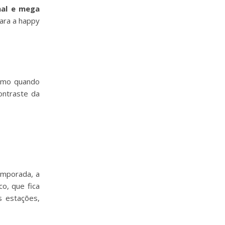
nal e mega
para a happy
ismo quando
ontraste da
emporada, a
o, que fica
s estações,