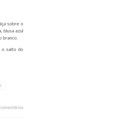
 o salto do
ó
 comentários