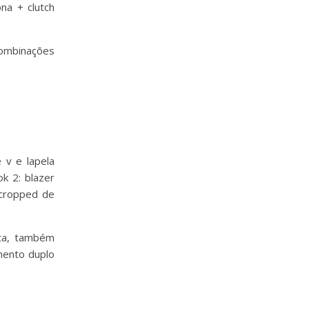
combinações
ita, também
mento duplo