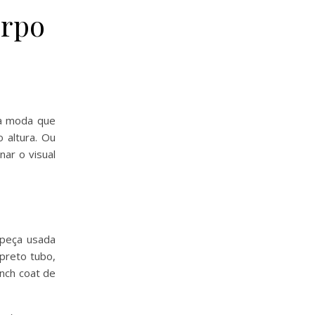
orpo
da moda que
o altura. Ou
ar o visual