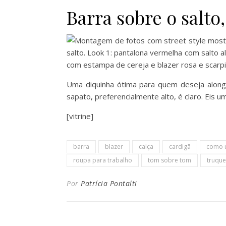
Barra sobre o salto
Uma diquinha ótima para quem deseja alonga
sapato, preferencialmente alto, é claro. Eis u
[vitrine]
barra
blazer
calça
cardigã
como 
roupa para trabalho
tom sobre tom
truqu
Por
Patrícia Pontalti