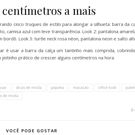
, centímetros a mais
r é usar a barra da calça um tantinho mais comprida, cobrindo
m jeitinho prático de crescer alguns centímetros na hora.
usar
dicas de moda
jaqueta
macacão
office look
palet
es de moda
0
VOCÊ PODE GOSTAR