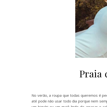
Praia
No verão, a roupa que todas queremos é peque
até pode não usar todo dia porque nem sempr
um biquíni ou um maiô lindo de arrasar e c