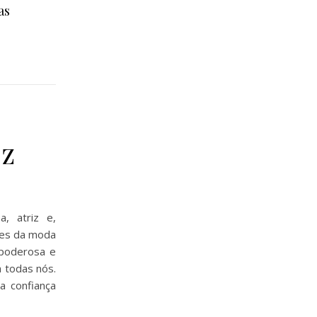
as
ez
a, atriz e,
ues da moda
 poderosa e
 todas nós.
a confiança