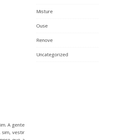
Misture
Ouse
Renove
Uncategorized
Sim. A gente
sim, vestir
empre que a