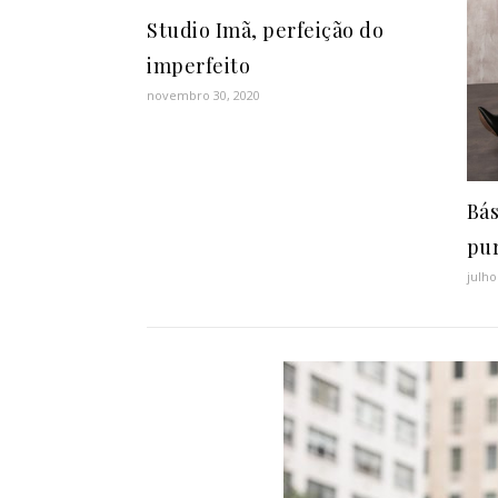
Studio Imã, perfeição do
imperfeito
novembro 30, 2020
Bás
pur
julho