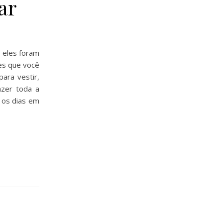
ar
 eles foram
es que você
ara vestir,
azer toda a
a os dias em