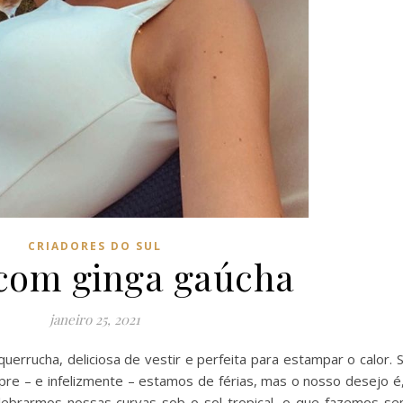
CRIADORES DO SUL
 com ginga gaúcha
janeiro 25, 2021
rrucha, deliciosa de vestir e perfeita para estampar o calor. 
e – e infelizmente – estamos de férias, mas o nosso desejo é, 
elebrarmos nossas curvas sob o sol tropical, o que fazemos s