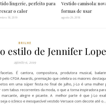
tido lingerie, perfeito para
Vestido camisola: nov
rescar o calor
formas de usar
mbro 18, 2019
agosto 29, 2018
BRILHE
 estilo de Jennifer Lop
agosto 9, 2019
cetas. É cantora, compositora, produtora musical, bailarin
019 pelo CFDA Awards, premiação que celebra os maiores destaq
etos em uma súper festa no final de julho, J-Lo é uma mulher
com tabus recorrentes da moda, o que a torna inspiradora para
o marcante, alegre e picante. A melhor parte é que J-Lo exal
seja o icônico e inesquecível vestido Versace com decote até o…