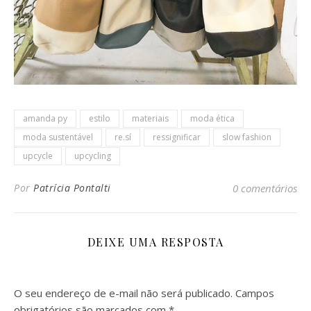
amanda py
estilo
materiais
moda ética
moda sustentável
re.sí
ressignificar
slow fashion
upcycle
upcycling
Por
Patrícia Pontalti
0 comentários
DEIXE UMA RESPOSTA
O seu endereço de e-mail não será publicado.
Campos
obrigatórios são marcados com
*