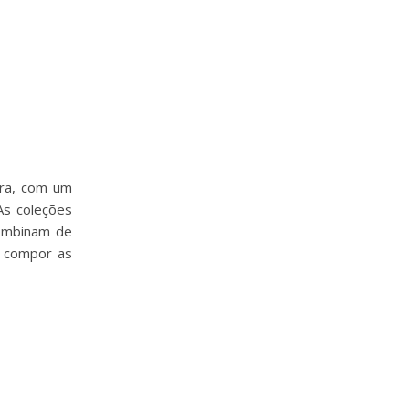
ra, com um
As coleções
combinam de
e compor as