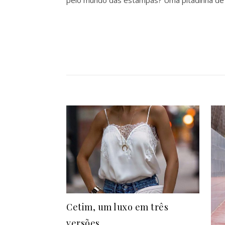
pelo mundo das estampas? Uma pitadinha de
Cetim, um luxo em três
versões