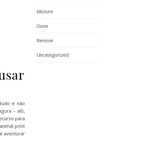
Misture
Ouse
Renove
Uncategorized
 usar
 tudo e não
gora – alô,
ecurso para
animal print
se aventurar