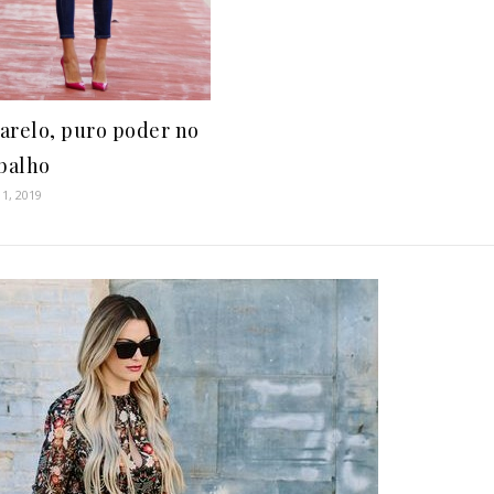
arelo, puro poder no
balho
 1, 2019