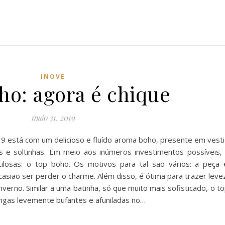
INOVE
ho: agora é chique
maio 31, 2019
19 está com um delicioso e fluído aroma boho, presente em vesti
 e soltinhas. Em meio aos inúmeros investimentos possíveis
losas: o top boho. Os motivos para tal são vários: a peça 
sião ser perder o charme. Além disso, é ótima para trazer leve
verno. Similar a uma batinha, só que muito mais sofisticado, o 
ongas levemente bufantes e afuniladas no…