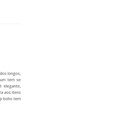
dos longos,
, um tem se
é elegante,
za aos itens
top boho tem