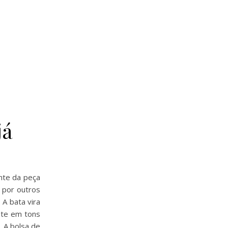
já
nte da peça
 por outros
 A bata vira
oste em tons
. A bolsa de