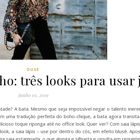
OUSE
ho: três looks para usar 
junho 10, 2019
tade? A bata. Mesmo que seja impossível negar o talento inere
 em uma tradução perfeita do boho-chique, a bata agora transita
icioso toque riponga até no office look. Quer ver? Com saia lápis
look, a saia lápis – use por dentro do cós, em efeito blusê. Ap
 saia estampada, o que alonga e silhueta e resulta em requinte