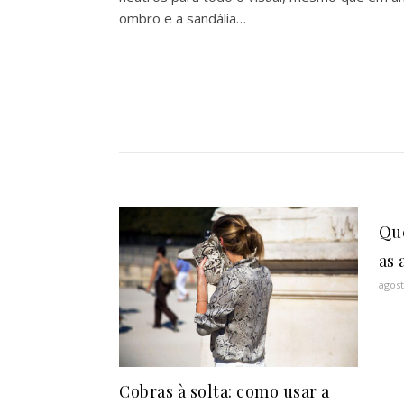
ombro e a sandália…
Qu
as 
agost
Cobras à solta: como usar a