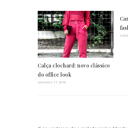
Cam
fas
outub
Calça clochard: novo clássico
do office look
setembro 17, 2018