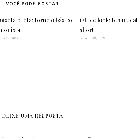
VOCÊ PODE GOSTAR
iseta preta: torne o básico
Office look: tchau, cal
hionista
short!
ro 18, 2018
janeiro 28, 2019
DEIXE UMA RESPOSTA