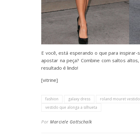
E você, está esperando o que para inspirar-
apostar na peça? Combine com saltos altos,
resultado é lindo!
[vitrine]
fashion
galaxy dress
roland mouret vestido
vestido que alonga a silhueta
Por
Marciele Gottschalk