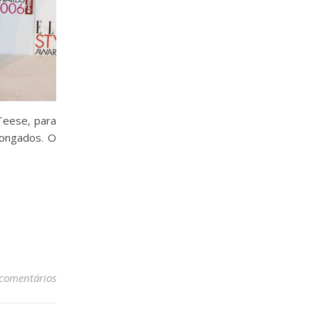
Teese, para
longados. O
 comentários