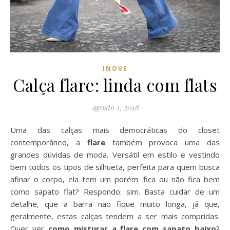
INOVE
Calça flare: linda com flats
agosto 1, 2018
Uma das calças mais democráticas do closet
contemporâneo, a
flare
também provoca uma das
grandes dúvidas de moda. Versátil em estilo e vestindo
bem todos os tipos de silhueta, perfeita para quem busca
afinar o corpo, ela tem um porém: fica ou não fica bem
como sapato flat? Respondo: sim. Basta cuidar de um
detalhe, que a barra não fique muito longa, já que,
geralmente, estas calças tendem a ser mais compridas.
Quer ver
como misturar a flare com sapato baixo
?