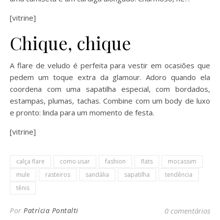
[vitrine]
Chique, chique
A flare de veludo é perfeita para vestir em ocasiões que
pedem um toque extra da glamour. Adoro quando ela
coordena com uma sapatilha especial, com bordados,
estampas, plumas, tachas. Combine com um body de luxo
e pronto: linda para um momento de festa.
[vitrine]
calça flare
como usar
fashion
flats
mocassim
mule
rasteiros
sandália
sapatilha
tendência
tênis
Por
Patrícia Pontalti
0 comentários