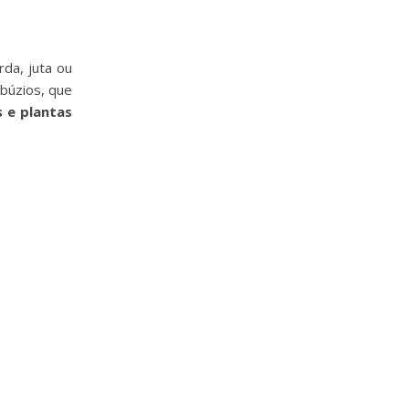
da, juta ou
 búzios, que
 e plantas