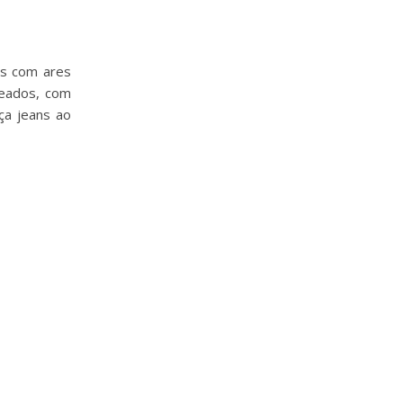
os com ares
teados, com
ça jeans ao