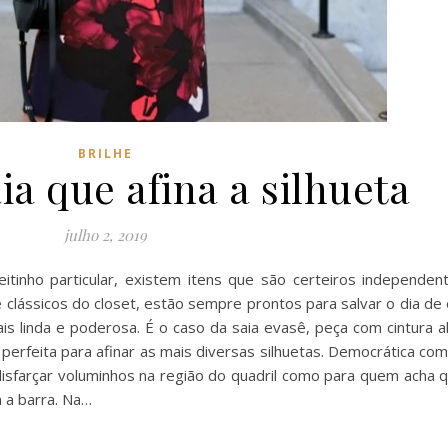
BRILHE
ia que afina a silhueta
julho 2, 2019
tinho particular, existem itens que são certeiros independe
de clássicos do closet, estão sempre prontos para salvar o dia d
ais linda e poderosa. É o caso da saia evasê, peça com cintura 
perfeita para afinar as mais diversas silhuetas. Democrática co
disfarçar voluminhos na região do quadril como para quem acha q
a a barra. Na…