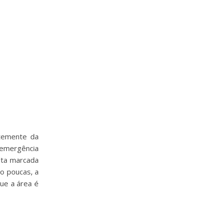
ntemente da
e emergência
alta marcada
mo poucas, a
ue a área é