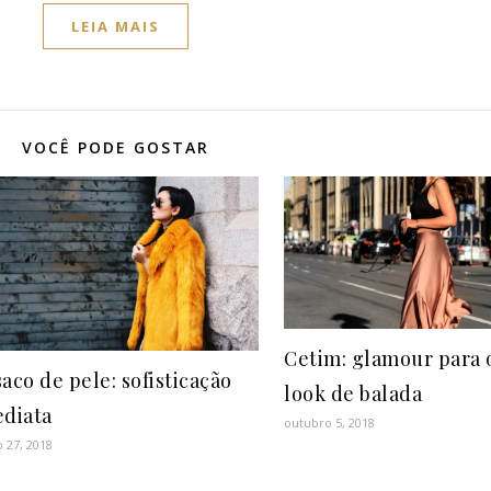
LEIA MAIS
VOCÊ PODE GOSTAR
Cetim: glamour para 
aco de pele: sofisticação
look de balada
ediata
outubro 5, 2018
 27, 2018