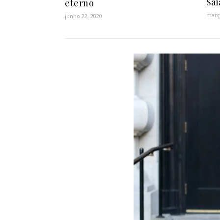
Sai
eterno
març
junho 22, 2020