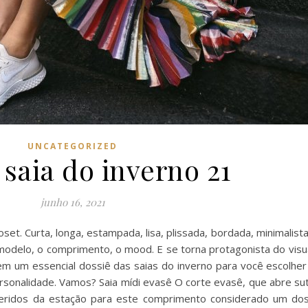
UNCATEGORIZED
 saia do inverno 21
junho 16, 2021
et. Curta, longa, estampada, lisa, plissada, bordada, minimalista
 modelo, o comprimento, o mood. E se torna protagonista do visu
m um essencial dossiê das saias do inverno para você escolher
ersonalidade. Vamos? Saia mídi evasê O corte evasê, que abre s
eridos da estação para este comprimento considerado um dos