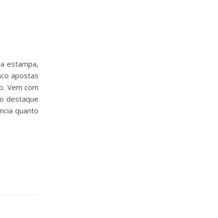
ma estampa,
nco apostas
ilo. Vem com
mo destaque
ncia quanto