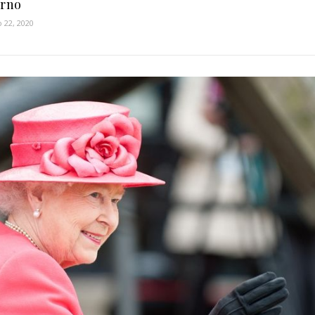
erno
 22, 2020