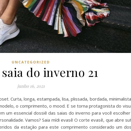
UNCATEGORIZED
 saia do inverno 21
junho 16, 2021
et. Curta, longa, estampada, lisa, plissada, bordada, minimalista
 modelo, o comprimento, o mood. E se torna protagonista do visu
m um essencial dossiê das saias do inverno para você escolher
ersonalidade. Vamos? Saia mídi evasê O corte evasê, que abre s
eridos da estação para este comprimento considerado um dos