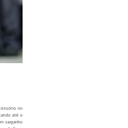
cessório no
tando até o
um saquinho