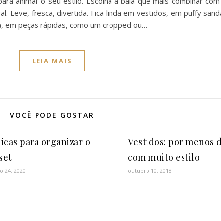
 para animar o seu estilo. Escolha a bala que mais combinar com
al. Leve, fresca, divertida. Fica linda em vestidos, em puffy sand
to), em peças rápidas, como um cropped ou…
LEIA MAIS
VOCÊ PODE GOSTAR
dicas para organizar o
Vestidos: por menos 
set
com muito estilo
o 24, 2020
outubro 10, 2018