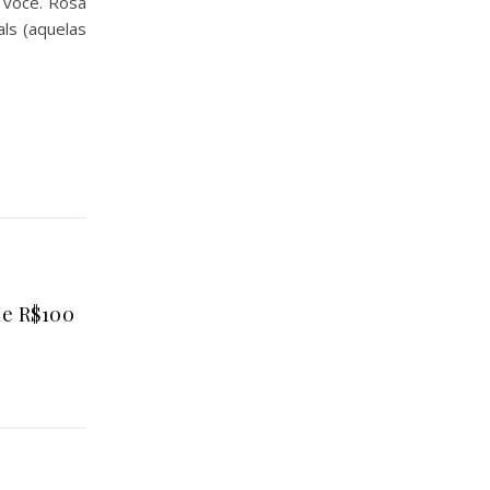
 você. Rosa
als (aquelas
de R$100