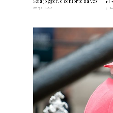
Saia jogger, o conforto da vez
et
março 11, 2021
junho