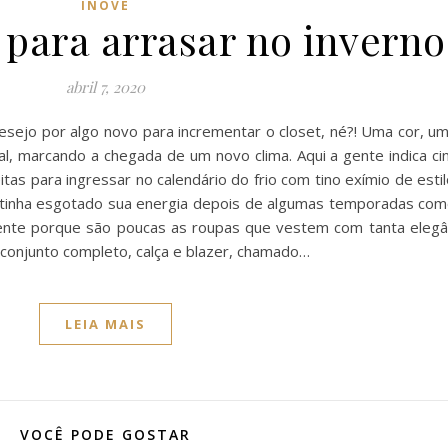
INOVE
 para arrasar no inverno
abril 7, 2020
sejo por algo novo para incrementar o closet, né?! Uma cor, u
al, marcando a chegada de um novo clima. Aqui a gente indica ci
itas para ingressar no calendário do frio com tino exímio de est
já tinha esgotado sua energia depois de algumas temporadas co
mente porque são poucas as roupas que vestem com tanta elegâ
o conjunto completo, calça e blazer, chamado…
LEIA MAIS
VOCÊ PODE GOSTAR