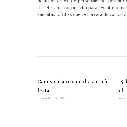
de jujubas cheio de personalidade, perfeito
chiclete Uma cor perfeita para levantar o astr
sandálias fofinhas que têm a cara do confor
Camisa branca: do dia a dia à
15 
festa
clo
novembro 26, 2018
març